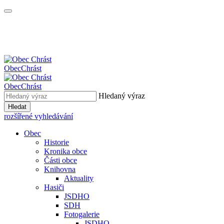
Obec
Chrást
Obec
Chrást
Hledaný výraz
Hledat
rozšířené vyhledávání
Obec
Historie
Kronika obce
Části obce
Knihovna
Aktuality
Hasiči
JSDHO
SDH
Fotogalerie
JSDHO