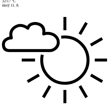
32/17 °C
úterý
11. 8.