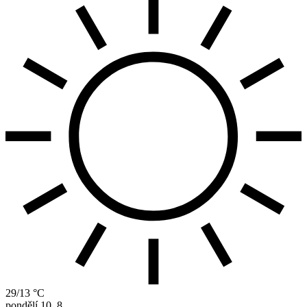
29/13 °C
pondělí
10. 8.