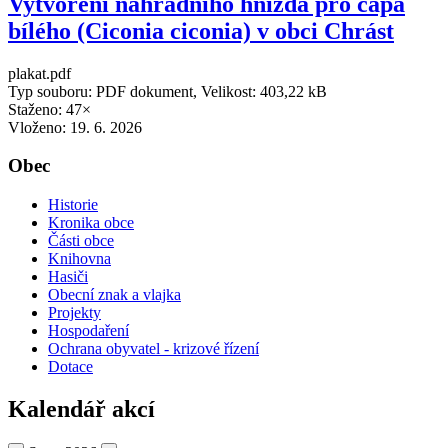
Vytvoření náhradního hnízda pro čápa
bílého (Ciconia ciconia) v obci Chrást
plakat.pdf
Typ souboru: PDF dokument, Velikost: 403,22 kB
Staženo: 47×
Vloženo:
19. 6. 2026
Obec
Historie
Kronika obce
Části obce
Knihovna
Hasiči
Obecní znak a vlajka
Projekty
Hospodaření
Ochrana obyvatel - krizové řízení
Dotace
Kalendář akcí