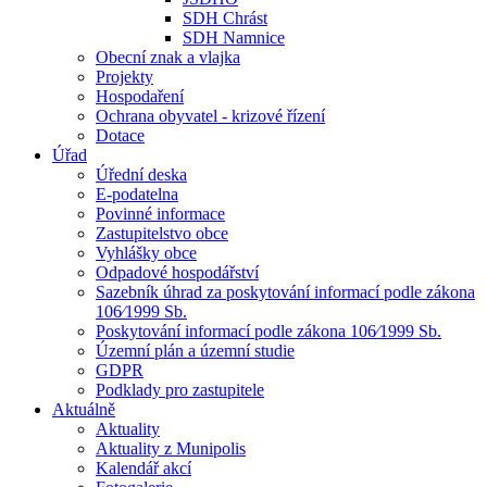
SDH Chrást
SDH Namnice
Obecní znak a vlajka
Projekty
Hospodaření
Ochrana obyvatel - krizové řízení
Dotace
Úřad
Úřední deska
E-podatelna
Povinné informace
Zastupitelstvo obce
Vyhlášky obce
Odpadové hospodářství
Sazebník úhrad za poskytování informací podle zákona
106⁄1999 Sb.
Poskytování informací podle zákona 106⁄1999 Sb.
Územní plán a územní studie
GDPR
Podklady pro zastupitele
Aktuálně
Aktuality
Aktuality z Munipolis
Kalendář akcí