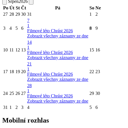
Srpen
2026
Po
Út
St
Čt
Pá
So
Ne
27
28
29
30
31
1
2
7
1
3
4
5
6
8
9
Filmové léto Chrást 2026
Zobrazit všechny záznamy ze dne
14
1
10
11
12
13
15
16
Filmové léto Chrást 2026
Zobrazit všechny záznamy ze dne
21
1
17
18
19
20
22
23
Filmové léto Chrást 2026
Zobrazit všechny záznamy ze dne
28
1
24
25
26
27
29
30
Filmové léto Chrást 2026
Zobrazit všechny záznamy ze dne
31
1
2
3
4
5
6
Mobilní rozhlas