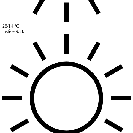
28/14 °C
neděle
9. 8.