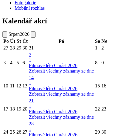
Fotogalerie
Mobilní rozhlas
Kalendář akcí
Srpen
2026
Po
Út
St
Čt
Pá
So
Ne
27
28
29
30
31
1
2
7
1
3
4
5
6
8
9
Filmové léto Chrást 2026
Zobrazit všechny záznamy ze dne
14
1
10
11
12
13
15
16
Filmové léto Chrást 2026
Zobrazit všechny záznamy ze dne
21
1
17
18
19
20
22
23
Filmové léto Chrást 2026
Zobrazit všechny záznamy ze dne
28
1
24
25
26
27
29
30
Filmové léto Chrást 2026