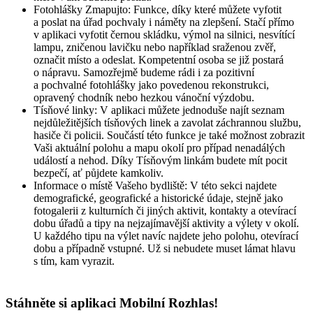
Fotohlášky Zmapujto: Funkce, díky které můžete vyfotit
a poslat na úřad pochvaly i náměty na zlepšení. Stačí přímo
v aplikaci vyfotit černou skládku, výmol na silnici, nesvítící
lampu, zničenou lavičku nebo například sraženou zvěř,
označit místo a odeslat. Kompetentní osoba se již postará
o nápravu. Samozřejmě budeme rádi i za pozitivní
a pochvalné fotohlášky jako povedenou rekonstrukci,
opravený chodník nebo hezkou vánoční výzdobu.
Tísňové linky: V aplikaci můžete jednoduše najít seznam
nejdůležitějších tísňových linek a zavolat záchrannou službu,
hasiče či policii. Součástí této funkce je také možnost zobrazit
Vaši aktuální polohu a mapu okolí pro případ nenadálých
událostí a nehod. Díky Tísňovým linkám budete mít pocit
bezpečí, ať půjdete kamkoliv.
Informace o místě Vašeho bydliště: V této sekci najdete
demografické, geografické a historické údaje, stejně jako
fotogalerii z kulturních či jiných aktivit, kontakty a otevírací
dobu úřadů a tipy na nejzajímavější aktivity a výlety v okolí.
U každého tipu na výlet navíc najdete jeho polohu, otevírací
dobu a případně vstupné. Už si nebudete muset lámat hlavu
s tím, kam vyrazit.
Stáhněte si aplikaci Mobilní Rozhlas!