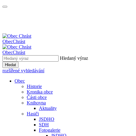
Obec
Chrást
Obec
Chrást
Hledaný výraz
Hledat
rozšířené vyhledávání
Obec
Historie
Kronika obce
Části obce
Knihovna
Aktuality
Hasiči
JSDHO
SDH
Fotogalerie
JSDHO