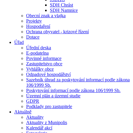
SDH Chrást
SDH Namnice
Obecní znak a vlajka
Projekty
Hospodaření
Ochrana obyvatel - krizové řízení
Dotace
Úřad
Úřední deska
E-podatelna
Povinné informace
Zastupitelstvo obce
Vyhlášky obce
Odpadové hospodářství
Sazebník úhrad za poskytování informací podle zákona
106⁄1999 Sb.
Poskytování informací podle zákona 106⁄1999 Sb.
Územní plán a územní studie
GDPR
Podklady pro zastupitele
Aktuálně
Aktuality
Aktuality z Munipolis
Kalendář akcí