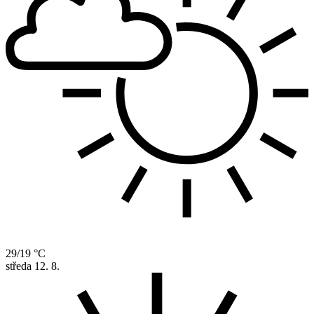
29/19 °C
středa
12. 8.