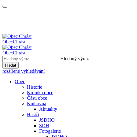
Obec
Chrást
Obec
Chrást
Hledaný výraz
Hledat
rozšířené vyhledávání
Obec
Historie
Kronika obce
Části obce
Knihovna
Aktuality
Hasiči
JSDHO
SDH
Fotogalerie
JSDHO