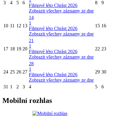
3
4
5
6
8
9
Filmové léto Chrást 2026
Zobrazit všechny záznamy ze dne
14
1
10
11
12
13
15
16
Filmové léto Chrást 2026
Zobrazit všechny záznamy ze dne
21
1
17
18
19
20
22
23
Filmové léto Chrást 2026
Zobrazit všechny záznamy ze dne
28
1
24
25
26
27
29
30
Filmové léto Chrást 2026
Zobrazit všechny záznamy ze dne
31
1
2
3
4
5
6
Mobilní rozhlas