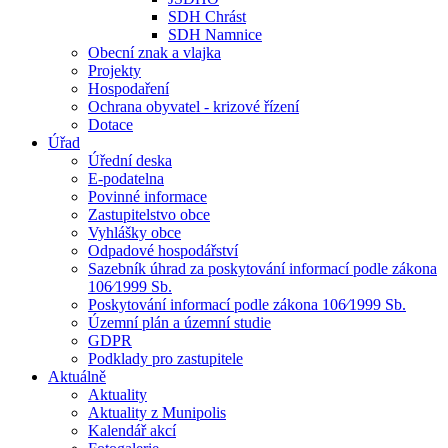
SDH Chrást
SDH Namnice
Obecní znak a vlajka
Projekty
Hospodaření
Ochrana obyvatel - krizové řízení
Dotace
Úřad
Úřední deska
E-podatelna
Povinné informace
Zastupitelstvo obce
Vyhlášky obce
Odpadové hospodářství
Sazebník úhrad za poskytování informací podle zákona
106⁄1999 Sb.
Poskytování informací podle zákona 106⁄1999 Sb.
Územní plán a územní studie
GDPR
Podklady pro zastupitele
Aktuálně
Aktuality
Aktuality z Munipolis
Kalendář akcí