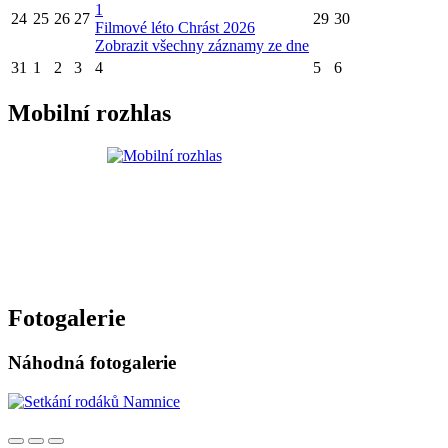
1
24
25
26
27
29
30
Filmové léto Chrást 2026
Zobrazit všechny záznamy ze dne
31
1
2
3
4
5
6
Mobilní rozhlas
Fotogalerie
Náhodná fotogalerie