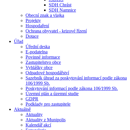
SDH Chrást
SDH Namnice
Obecní znak a vlajka
Projekty
Hospodaření
Ochrana obyvatel - krizové řízení
Dotace
Úřad
Úřední deska
E-podatelna
Povinné informace
Zastupitelstvo obce
Vyhlášky obce
Odpadové hospodářství
Sazebník úhrad za poskytování informací podle zákona
106⁄1999 Sb.
Poskytování informací podle zákona 106⁄1999 Sb.
Územní plán a územní studie
GDPR
Podklady pro zastupitele
Aktuálně
Aktuality
Aktuality z Munipolis
Kalendář akcí