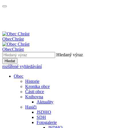
Obec
Chrást
Obec
Chrást
Hledaný výraz
Hledat
rozšířené vyhledávání
Obec
Historie
Kronika obce
Části obce
Knihovna
Aktuality
Hasiči
JSDHO
SDH
Fotogalerie
JSDHO