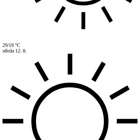
29/19 °C
středa
12. 8.