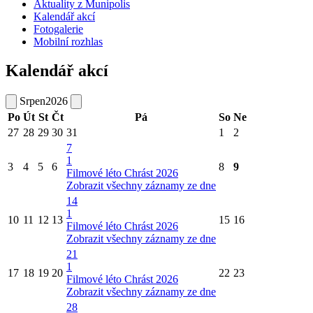
Aktuality z Munipolis
Kalendář akcí
Fotogalerie
Mobilní rozhlas
Kalendář akcí
Srpen
2026
Po
Út
St
Čt
Pá
So
Ne
27
28
29
30
31
1
2
7
1
3
4
5
6
8
9
Filmové léto Chrást 2026
Zobrazit všechny záznamy ze dne
14
1
10
11
12
13
15
16
Filmové léto Chrást 2026
Zobrazit všechny záznamy ze dne
21
1
17
18
19
20
22
23
Filmové léto Chrást 2026
Zobrazit všechny záznamy ze dne
28