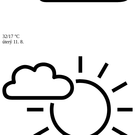
32/17 °C
úterý
11. 8.