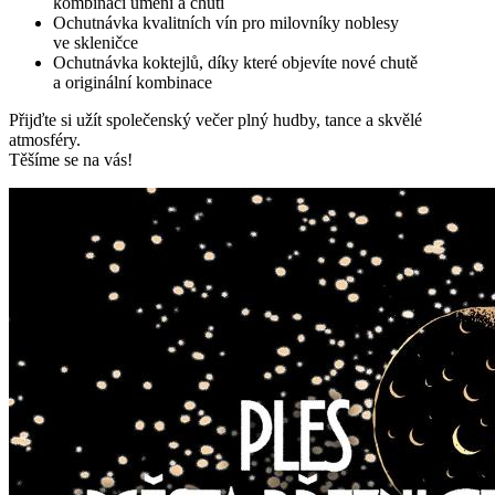
kombinací umění a chutí
Ochutnávka kvalitních vín pro milovníky noblesy
ve skleničce
Ochutnávka koktejlů, díky které objevíte nové chutě
a originální kombinace
Přijďte si užít společenský večer plný hudby, tance a skvělé
atmosféry.
Těšíme se na vás!