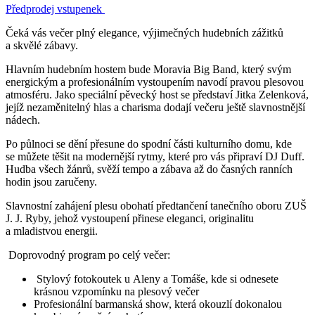
Předprodej vstupenek
Čeká vás večer plný elegance, výjimečných hudebních zážitků
a skvělé zábavy.
Hlavním hudebním hostem bude Moravia Big Band, který svým
energickým a profesionálním vystoupením navodí pravou plesovou
atmosféru. Jako speciální pěvecký host se představí Jitka Zelenková,
jejíž nezaměnitelný hlas a charisma dodají večeru ještě slavnostnější
nádech.
Po půlnoci se dění přesune do spodní části kulturního domu, kde
se můžete těšit na modernější rytmy, které pro vás připraví DJ Duff.
Hudba všech žánrů, svěží tempo a zábava až do časných ranních
hodin jsou zaručeny.
Slavnostní zahájení plesu obohatí předtančení tanečního oboru ZUŠ
J. J. Ryby, jehož vystoupení přinese eleganci, originalitu
a mladistvou energii.
Doprovodný program po celý večer:
Stylový fotokoutek u Aleny a Tomáše, kde si odnesete
krásnou vzpomínku na plesový večer
Profesionální barmanská show, která okouzlí dokonalou