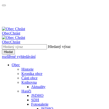
Obec
Chrást
Obec
Chrást
Hledaný výraz
Hledat
rozšířené vyhledávání
Obec
Historie
Kronika obce
Části obce
Knihovna
Aktuality
Hasiči
JSDHO
SDH
Fotogalerie
JSDHO