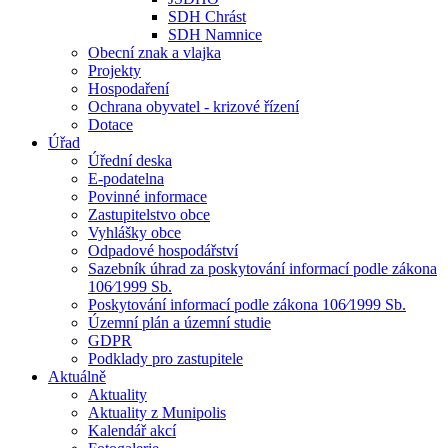
SDH Chrást
SDH Namnice
Obecní znak a vlajka
Projekty
Hospodaření
Ochrana obyvatel - krizové řízení
Dotace
Úřad
Úřední deska
E-podatelna
Povinné informace
Zastupitelstvo obce
Vyhlášky obce
Odpadové hospodářství
Sazebník úhrad za poskytování informací podle zákona
106⁄1999 Sb.
Poskytování informací podle zákona 106⁄1999 Sb.
Územní plán a územní studie
GDPR
Podklady pro zastupitele
Aktuálně
Aktuality
Aktuality z Munipolis
Kalendář akcí