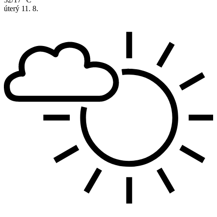
úterý
11. 8.