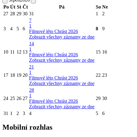
Po
Út
St
Čt
Pá
So
Ne
27
28
29
30
31
1
2
7
1
3
4
5
6
8
9
Filmové léto Chrást 2026
Zobrazit všechny záznamy ze dne
14
1
10
11
12
13
15
16
Filmové léto Chrást 2026
Zobrazit všechny záznamy ze dne
21
1
17
18
19
20
22
23
Filmové léto Chrást 2026
Zobrazit všechny záznamy ze dne
28
1
24
25
26
27
29
30
Filmové léto Chrást 2026
Zobrazit všechny záznamy ze dne
31
1
2
3
4
5
6
Mobilní rozhlas