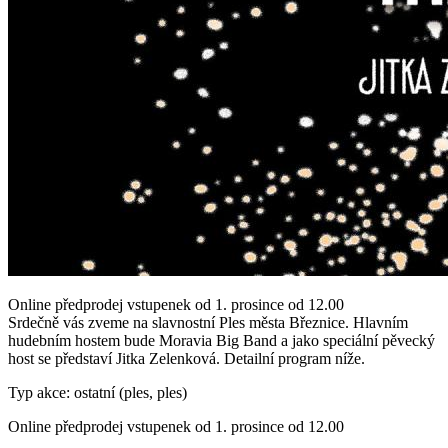
Online předprodej vstupenek od 1. prosince od 12.00
Srdečně vás zveme na slavnostní Ples města Březnice. Hlavním
hudebním hostem bude Moravia Big Band a jako speciální pěvecký
host se představí Jitka Zelenková. Detailní program níže.
Typ akce: ostatní (ples, ples)
Online předprodej vstupenek od 1. prosince od 12.00