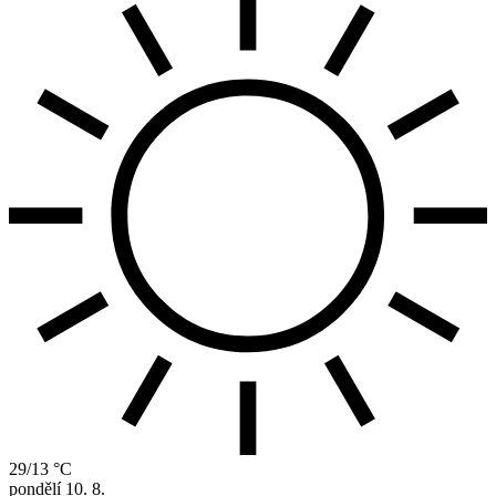
29/13 °C
pondělí
10. 8.