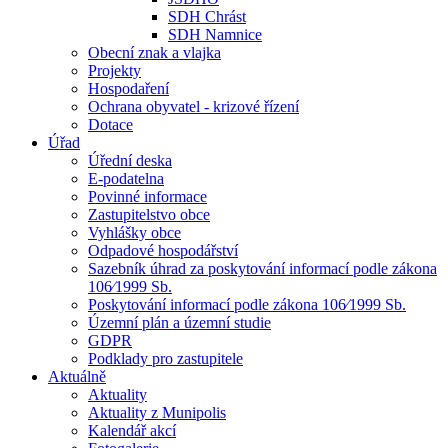
SDH Chrást
SDH Namnice
Obecní znak a vlajka
Projekty
Hospodaření
Ochrana obyvatel - krizové řízení
Dotace
Úřad
Úřední deska
E-podatelna
Povinné informace
Zastupitelstvo obce
Vyhlášky obce
Odpadové hospodářství
Sazebník úhrad za poskytování informací podle zákona
106⁄1999 Sb.
Poskytování informací podle zákona 106⁄1999 Sb.
Územní plán a územní studie
GDPR
Podklady pro zastupitele
Aktuálně
Aktuality
Aktuality z Munipolis
Kalendář akcí