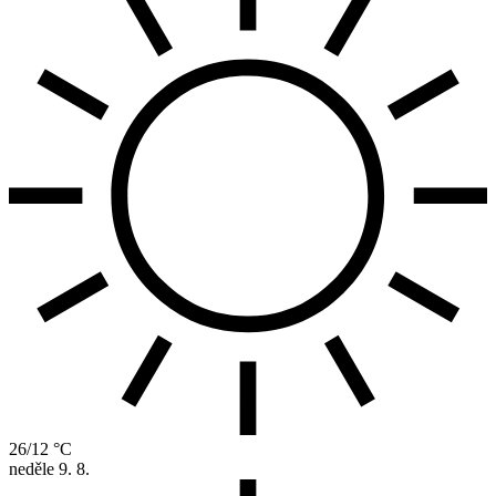
26/12 °C
neděle
9. 8.