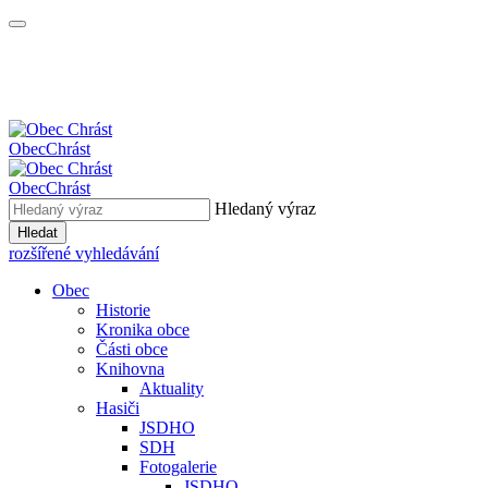
Obec
Chrást
Obec
Chrást
Hledaný výraz
Hledat
rozšířené vyhledávání
Obec
Historie
Kronika obce
Části obce
Knihovna
Aktuality
Hasiči
JSDHO
SDH
Fotogalerie
JSDHO