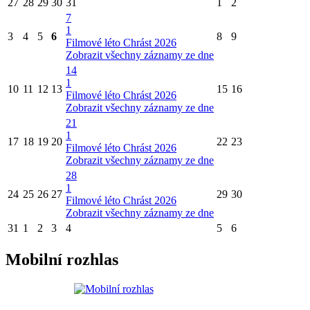
27
28
29
30
31
1
2
7
1
3
4
5
6
8
9
Filmové léto Chrást 2026
Zobrazit všechny záznamy ze dne
14
1
10
11
12
13
15
16
Filmové léto Chrást 2026
Zobrazit všechny záznamy ze dne
21
1
17
18
19
20
22
23
Filmové léto Chrást 2026
Zobrazit všechny záznamy ze dne
28
1
24
25
26
27
29
30
Filmové léto Chrást 2026
Zobrazit všechny záznamy ze dne
31
1
2
3
4
5
6
Mobilní rozhlas