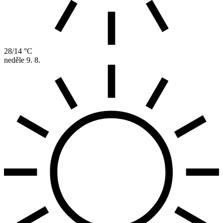
28/14 °C
neděle
9. 8.