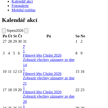
Kalendář akcí
Fotogalerie
Mobilní rozhlas
Kalendář akcí
Srpen
2026
Po
Út
St
Čt
Pá
So
Ne
27
28
29
30
31
1
2
7
1
3
4
5
6
8
9
Filmové léto Chrást 2026
Zobrazit všechny záznamy ze dne
14
1
10
11
12
13
15
16
Filmové léto Chrást 2026
Zobrazit všechny záznamy ze dne
21
1
17
18
19
20
22
23
Filmové léto Chrást 2026
Zobrazit všechny záznamy ze dne
28
1