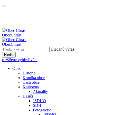
Obec
Chrást
Obec
Chrást
Hledaný výraz
Hledat
rozšířené vyhledávání
Obec
Historie
Kronika obce
Části obce
Knihovna
Aktuality
Hasiči
JSDHO
SDH
Fotogalerie
JSDHO