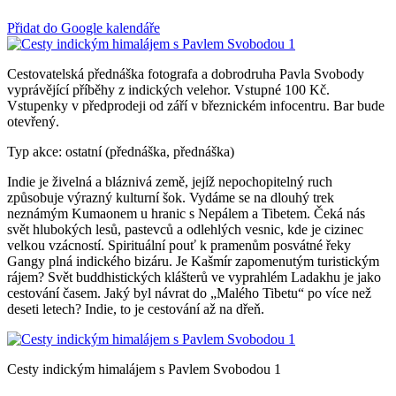
Přidat do Google kalendáře
Cestovatelská přednáška fotografa a dobrodruha Pavla Svobody
vyprávějící příběhy z indických velehor. Vstupné 100 Kč.
Vstupenky v předprodeji od září v březnickém infocentru. Bar bude
otevřený.
Typ akce: ostatní (přednáška, přednáška)
Indie je živelná a bláznivá země, jejíž nepochopitelný ruch
způsobuje výrazný kulturní šok. Vydáme se na dlouhý trek
neznámým Kumaonem u hranic s Nepálem a Tibetem. Čeká nás
svět hlubokých lesů, pastevců a odlehlých vesnic, kde je cizinec
velkou vzácností. Spirituální pouť k pramenům posvátné řeky
Gangy plná indického bizáru. Je Kašmír zapomenutým turistickým
rájem? Svět buddhistických klášterů ve vyprahlém Ladakhu je jako
cestování časem. Jaký byl návrat do „Malého Tibetu“ po více než
deseti letech? Indie, to je cestování až na dřeň.
Cesty indickým himalájem s Pavlem Svobodou 1