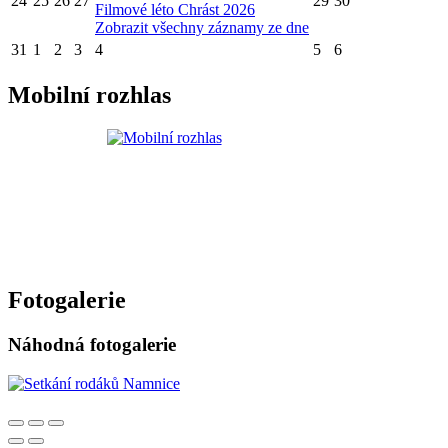
24
25
26
27
29
30
Filmové léto Chrást 2026
Zobrazit všechny záznamy ze dne
31
1
2
3
4
5
6
Mobilní rozhlas
Fotogalerie
Náhodná fotogalerie