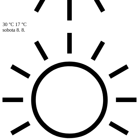
30 °C
17 °C
sobota
8. 8.