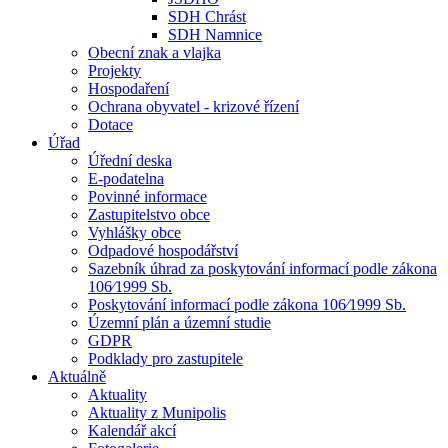
SDH Chrást
SDH Namnice
Obecní znak a vlajka
Projekty
Hospodaření
Ochrana obyvatel - krizové řízení
Dotace
Úřad
Úřední deska
E-podatelna
Povinné informace
Zastupitelstvo obce
Vyhlášky obce
Odpadové hospodářství
Sazebník úhrad za poskytování informací podle zákona
106⁄1999 Sb.
Poskytování informací podle zákona 106⁄1999 Sb.
Územní plán a územní studie
GDPR
Podklady pro zastupitele
Aktuálně
Aktuality
Aktuality z Munipolis
Kalendář akcí